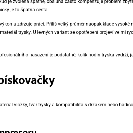
Pokud je zvolená špatně, obsluha často kompenzuje problém zby
cky je to špatná cesta.
 výkon a zdržuje práci. Příliš velký průměr naopak klade vysok
i materiál trysky. U levných variant se opotřebení projeví velmi r
ofesionálního nasazení je podstatné, kolik hodin tryska vydrží,
 pískovačky
 materiál vložky, tvar trysky a kompatibilita s držákem nebo ha
mpresoru