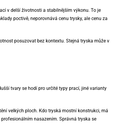
cí v delší životnosti a stabilnějším výkonu. To je
klady poctivě, neporovnává cenu trysky, ale cenu za
životnost posuzovat bez kontextu. Stejná tryska může v
ší tvary se hodí pro určité typy prací, jiné varianty
štění velkých ploch. Kdo tryská mostní konstrukci, má
 a profesionálním nasazením. Správná tryska se