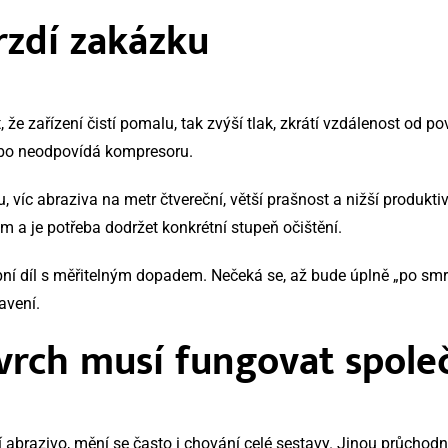
rzdí zakázku
e zařízení čistí pomalu, tak zvýší tlak, zkrátí vzdálenost od 
ebo neodpovídá kompresoru.
 víc abraziva na metr čtvereční, větší prašnost a nižší produktiv
 a je potřeba dodržet konkrétní stupeň očištění.
bní díl s měřitelným dopadem. Nečeká se, až bude úplně „po smrt
avení.
ovrch musí fungovat spole
 abrazivo, mění se často i chování celé sestavy. Jinou průchodn