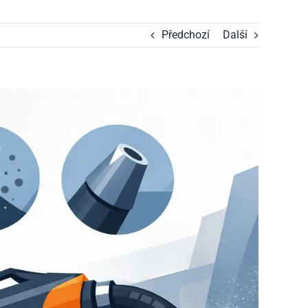
Předchozí
Další