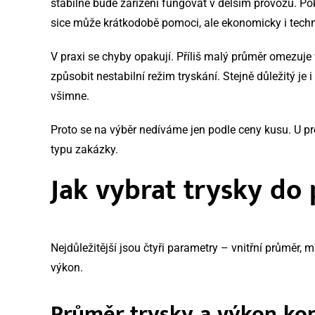
stabilně bude zařízení fungovat v delším provozu. 
sice může krátkodobě pomoci, ale ekonomicky i techni
V praxi se chyby opakují. Příliš malý průměr omezuje
způsobit nestabilní režim tryskání. Stejně důležitý je 
všimne.
Proto se na výběr nedíváme jen podle ceny kusu. U pr
typu zakázky.
Jak vybrat trysky do
Nejdůležitější jsou čtyři parametry – vnitřní průměr,
výkon.
Průměr trysky a výkon ko