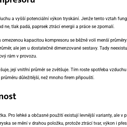
vzduchu a vyšší potenciální výkon tryskání. Jenže tento vztah f
d ne, tlak padá, paprsek ztrácí energii a práce se zpomalí.
e s omezenou kapacitou kompresoru se běžně volí menší průměry
ůměr, ale jen u dostatečně dimenzované sestavy. Tady neexistuj
lový rám v provozu.
šuje, její vnitřní průměr se zvětšuje. Tím roste spotřeba vzduchu
 průměru důležitější, než mnoho firem připouští.
tnost
žka. Pro lehké a občasné použití existují levnější varianty, ale v
ryska se mění v drahou položku, protože ztrácí tvar, výkon i přes