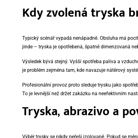
Kdy zvolená tryska b
Typický scénář vypadá nenápadně. Obsluha má pocit, ž
jinde – tryska je opotřebená, špatně dimenzovaná n
Výsledek bývá stejný. Vyšší spotřeba paliva a vzduchu,
je problém zejména tam, kde navazuje nátěrový systém
Profesionální provoz proto sleduje trysku jako spotře
To je levnější než držet zakázku na neefektivním nast
Tryska, abrazivo a p
Výběr trysky se nikdy neřeší izolovaně. Pokud se mění