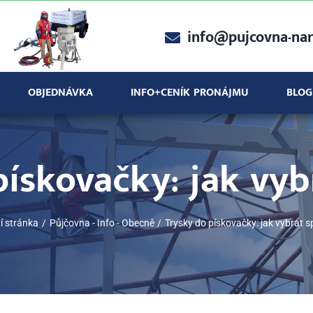
info@pujcovna-nar
OBJEDNÁVKA
INFO+CENÍK PRONÁJMU
BLOG
pískovačky: jak vyb
í stránka
Půjčovna - Info - Obecně
Trysky do pískovačky: jak vybrat 