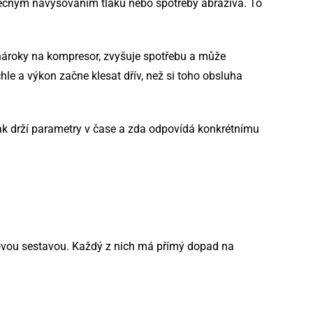
tečným navyšováním tlaku nebo spotřeby abraziva. To
é nároky na kompresor, zvyšuje spotřebu a může
ychle a výkon začne klesat dřív, než si toho obsluha
 jak drží parametry v čase a zda odpovídá konkrétnímu
dicovou sestavou. Každý z nich má přímý dopad na