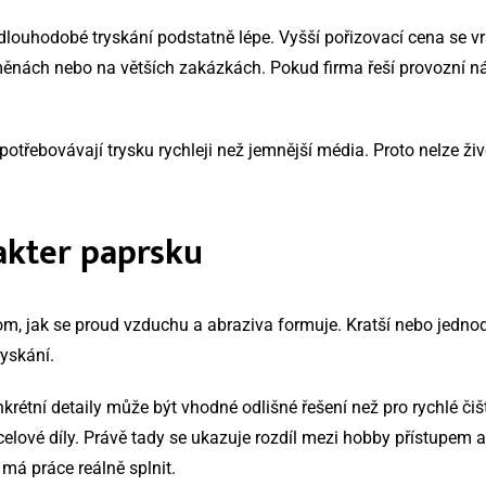
í dlouhodobé tryskání podstatně lépe. Vyšší pořizovací cena se vra
měnách nebo na větších zakázkách. Pokud firma řeší provozní ná
y opotřebovávají trysku rychleji než jemnější média. Proto nelze 
akter paprsku
om, jak se proud vzduchu a abraziva formuje. Kratší nebo jednoduš
ryskání.
krétní detaily může být vhodné odlišné řešení než pro rychlé či
celové díly. Právě tady se ukazuje rozdíl mezi hobby přístupem
 má práce reálně splnit.