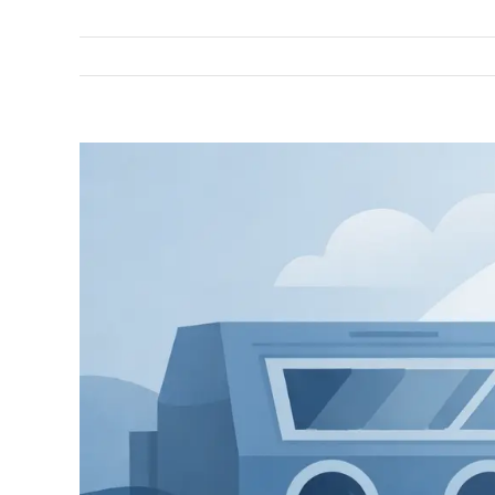
Zobrazit
větší
obrázek