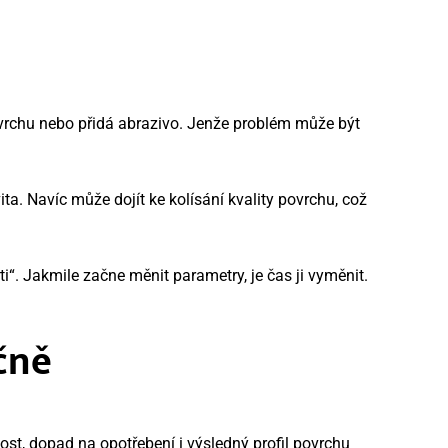
povrchu nebo přidá abrazivo. Jenže problém může být
ita. Navíc může dojít ke kolísání kvality povrchu, což
i“. Jakmile začne měnit parametry, je čas ji vyměnit.
čně
ost, dopad na opotřebení i výsledný profil povrchu