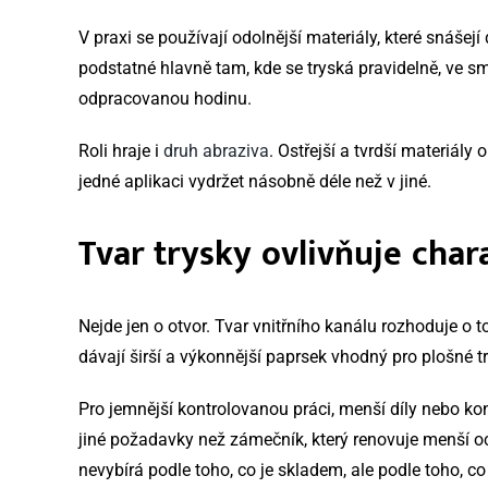
V praxi se používají odolnější materiály, které snášej
podstatné hlavně tam, kde se tryská pravidelně, ve s
odpracovanou hodinu.
Roli hraje i
druh abraziva
. Ostřejší a tvrdší materiál
jedné aplikaci vydržet násobně déle než v jiné.
Tvar trysky ovlivňuje char
Nejde jen o otvor. Tvar vnitřního kanálu rozhoduje o t
dávají širší a výkonnější paprsek vhodný pro plošné t
Pro jemnější kontrolovanou práci, menší díly nebo kon
jiné požadavky než zámečník, který renovuje menší o
nevybírá podle toho, co je skladem, ale podle toho, co