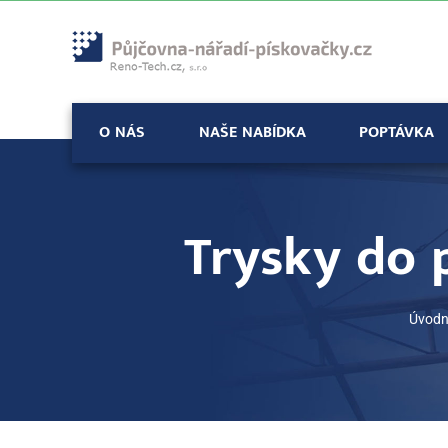
Přeskočit
na
obsah
O NÁS
NAŠE NABÍDKA
POPTÁVKA
Trysky do 
Úvodn