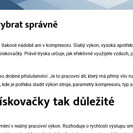
vybrat správně
v tlakové nádobě ani v kompresoru. Slabý výkon, vysoká spotřeb
skovačky. Právě tryska určuje, jak efektivně využijete vzduch, ja
o drobné příslušenství. Je to pracovní díl, který má přímý vliv n
 kde je potřeba sladit výkon stroje, parametry kompresoru, typ ab
ískovačky tak důležité
ění v reálný pracovní výkon. Rozhoduje o rychlosti výstupu směsi